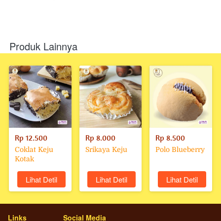
Produk Lainnya
Rp 12.500
Rp 8.000
Rp 8.500
Coklat Keju
Srikaya Keju
Polo Blueberry
Kotak
`
Lihat Detil
`
Lihat Detil
`
Lihat Detil
Links
Social Media