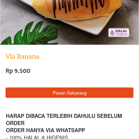
Vla Banana
Rp 9.500
`
Pesan Sekarang
HARAP DIBACA TERLEBIH DAHULU SEBELUM 
ORDER
ORDER HANYA VIA WHATSAPP 
- 100% HALAL & HIGENIS