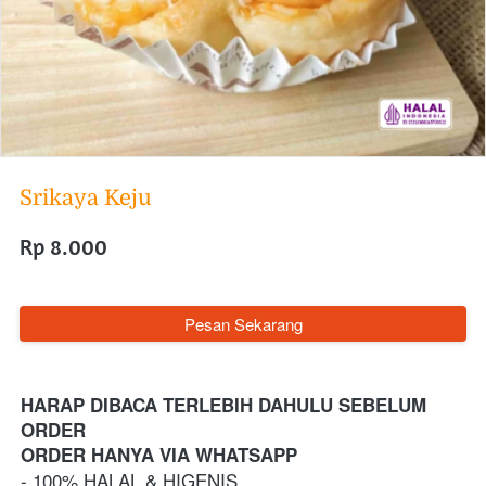
Srikaya Keju
Rp 8.000
`
Pesan Sekarang
HARAP DIBACA TERLEBIH DAHULU SEBELUM 
ORDER
ORDER HANYA VIA WHATSAPP 
- 100% HALAL & HIGENIS