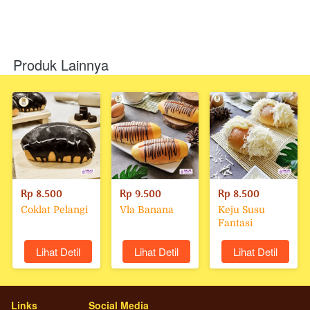
Produk Lainnya
Rp 8.500
Rp 9.500
Rp 8.500
Coklat Pelangi
Vla Banana
Keju Susu
Fantasi
`
Lihat Detil
`
Lihat Detil
`
Lihat Detil
Links
Social Media