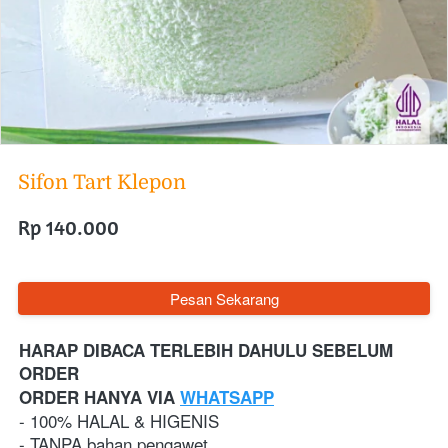
Sifon Tart Klepon
Rp 140.000
`
Pesan Sekarang
HARAP DIBACA TERLEBIH DAHULU SEBELUM 
ORDER
ORDER HANYA VIA 
WHATSAPP
- 100% HALAL & HIGENIS
- TANPA bahan pengawet