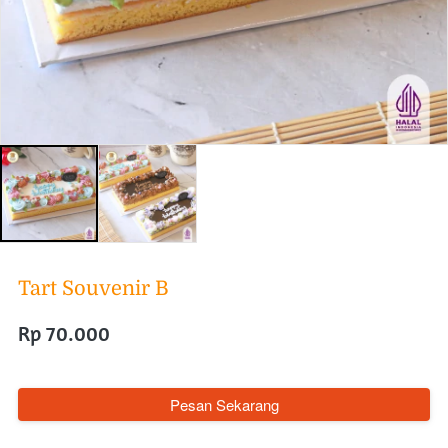
Tart Souvenir B
Rp 70.000
`
Pesan Sekarang