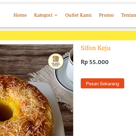
Home
Kategori
Outlet Kami
Promo
Tenta
Sifon Keju
Rp 55.000
`
Pesan Sekarang