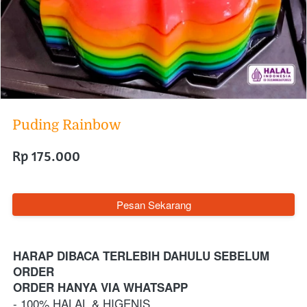
Puding Rainbow
Rp 175.000
`
Pesan Sekarang
HARAP DIBACA TERLEBIH DAHULU SEBELUM 
ORDER
ORDER HANYA VIA WHATSAPP 
- 100% HALAL & HIGENIS