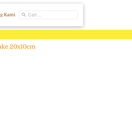
Cari ...
ng Kami
Cake 20x10cm