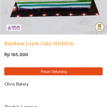
Rainbow Layer Cake 20x10cm
Rp 165.000
`
Pesan Sekarang
Olivia Bakery
Produk Lainnya