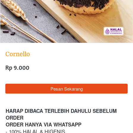
Cornello
Rp 9.000
`
Pesan Sekarang
HARAP DIBACA TERLEBIH DAHULU SEBELUM 
ORDER
ORDER HANYA VIA WHATSAPP 
- 100% HALAL & HIGENIS