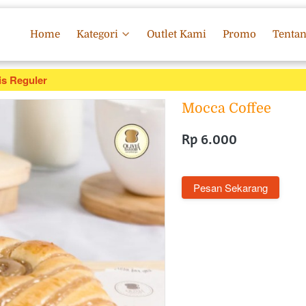
Home
Kategori
Outlet Kami
Promo
Tenta
is Reguler
Mocca Coffee
Rp 6.000
`
Pesan Sekarang