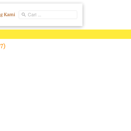
Cari ...
ng Kami
7)