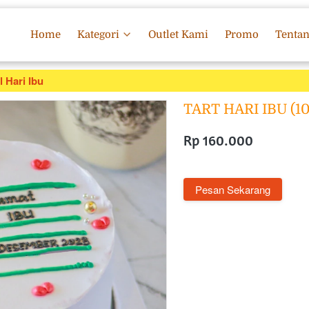
Home
Kategori
Outlet Kami
Promo
Tenta
l Hari Ibu
TART HARI IBU (10
Rp 160.000
`
Pesan Sekarang