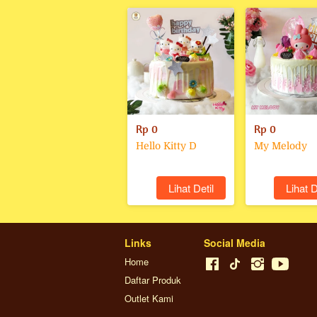
Rp 0
Rp 0
Hello Kitty D
My Melody
`
Lihat Detil
`
Lihat D
Links
Social Media
Home
Daftar Produk
Outlet Kami