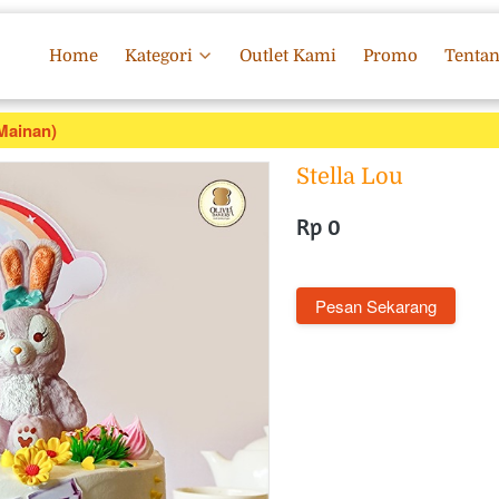
Home
Kategori
Outlet Kami
Promo
Tenta
(Mainan)
Stella Lou
Rp 0
`
Pesan Sekarang