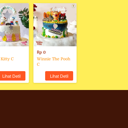
Rp 0
 Kitty C
Winnie The Pooh
C
`
Lihat Detil
`
Lihat Detil