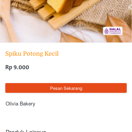
Spiku Potong Kecil
Rp 9.000
`
Pesan Sekarang
Olivia Bakery
Produk Lainnya