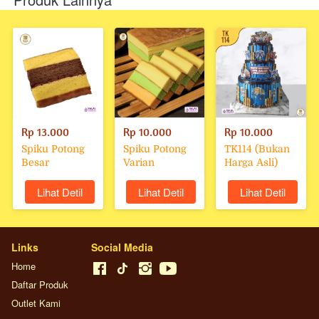
Rp 13.000
Rp 10.000
Rp 10.000
Spiku Potong
Spiku Potong
TK114 (Bukan
Besar
Varian
Harga Asli)
`
Lihat Detil
`
Lihat Detil
`
Lihat Detil
Links
Social Media
Home
Daftar Produk
Outlet Kami