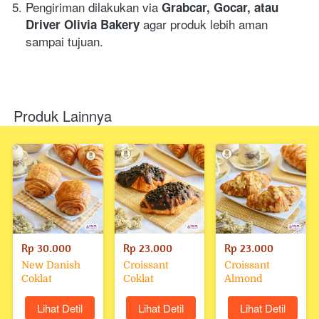
Pengiriman dilakukan via 
Grabcar, Gocar, atau 
agar produk lebih aman 
Driver Olivia Bakery 
sampai tujuan.
Produk Lainnya
Rp 30.000
Rp 23.000
Rp 23.000
New Danish
Croissant
Croissant
Coklat
Coklat
Almond
`
Lihat Detil
`
Lihat Detil
`
Lihat Detil