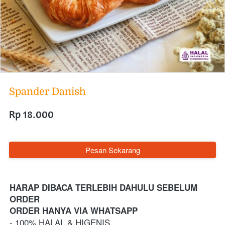
Spander Danish
Rp 18.000
`
Pesan Sekarang
HARAP DIBACA TERLEBIH DAHULU SEBELUM 
ORDER
ORDER HANYA VIA WHATSAPP 
- 100% HALAL & HIGENIS