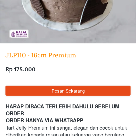
JLP110 - 16cm Premium
Rp 175.000
`
Pesan Sekarang
HARAP DIBACA TERLEBIH DAHULU SEBELUM 
ORDER
ORDER HANYA VIA WHATSAPP 
Tart Jelly Premium ini sangat elegan dan cocok untuk 
diberikan kepada rekan atau keluarga yang berulang 