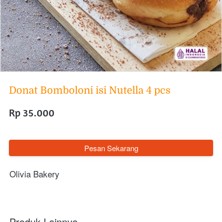
Donat Bomboloni isi Nutella 4 pcs
Rp 35.000
`
Pesan Sekarang
Olivia Bakery
Produk Lainnya