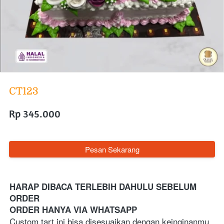
CT123
Rp 345.000
`
Pesan Sekarang
HARAP DIBACA TERLEBIH DAHULU SEBELUM 
ORDER
ORDER HANYA VIA WHATSAPP 
Custom tart ini bisa disesuaikan dengan keinginanmu, 