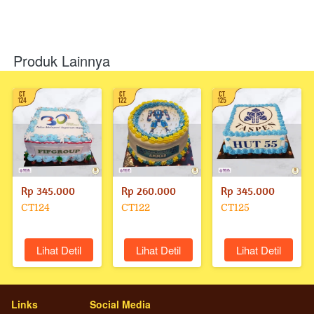
Produk Lainnya
Rp 345.000
Rp 260.000
Rp 345.000
CT124
CT122
CT125
`
Lihat Detil
`
Lihat Detil
`
Lihat Detil
Links
Social Media