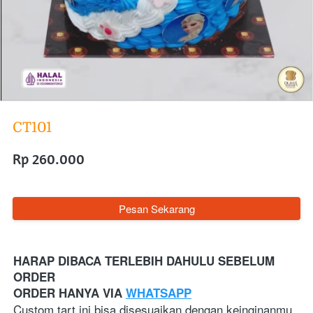
CT101
Rp 260.000
`
Pesan Sekarang
HARAP DIBACA TERLEBIH DAHULU SEBELUM 
ORDER
ORDER HANYA VIA 
WHATSAPP
Custom tart ini bisa disesuaikan dengan keinginanmu, 