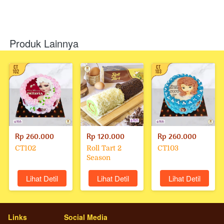
Produk Lainnya
Rp 260.000
Rp 120.000
Rp 260.000
CT102
Roll Tart 2
CT103
Season
`
Lihat Detil
`
Lihat Detil
`
Lihat Detil
Links
Social Media