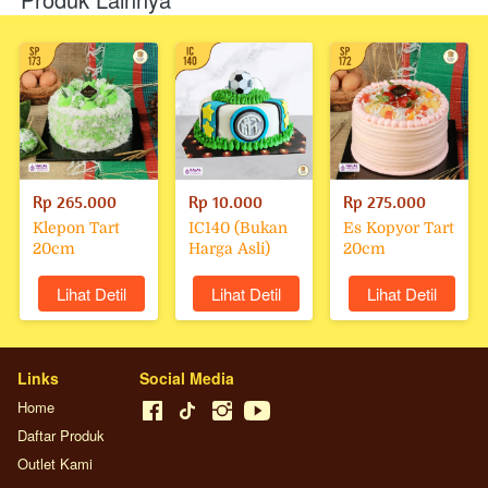
Rp 265.000
Rp 10.000
Rp 275.000
Klepon Tart
IC140 (Bukan
Es Kopyor Tart
20cm
Harga Asli)
20cm
`
Lihat Detil
`
Lihat Detil
`
Lihat Detil
Links
Social Media
Home
Daftar Produk
Outlet Kami