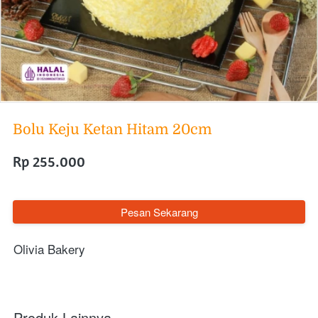
Bolu Keju Ketan Hitam 20cm
Rp 255.000
`
Pesan Sekarang
Olivia Bakery
Produk Lainnya