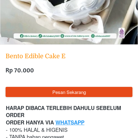
Bento Edible Cake E
Rp 70.000
`
Pesan Sekarang
HARAP DIBACA TERLEBIH DAHULU SEBELUM 
ORDER
ORDER HANYA VIA 
WHATSAPP
- 100% HALAL & HIGENIS
- TANPA bahan pengawet